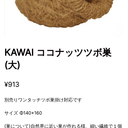
KAWAI ココナッツツボ巣
(大)
¥
913
別売りワンタッチツボ巣掛け対応です
サイズ Φ140×160
(巣について)自然界に近い巣が作れる様、細い繊維で１個