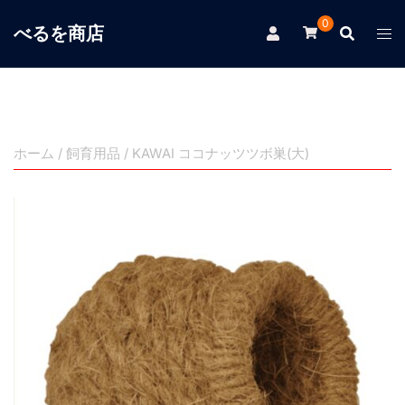
コ
0
べるを商店
ン
テ
ン
ツ
へ
ス
ホーム
/
飼育用品
/ KAWAI ココナッツツボ巣(大)
キ
ッ
プ