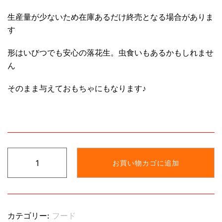
生産量が少ないため在庫あるだけ終売となる場合がありま
す
形はいびつでも安心の落花生。虫食いもあるかもしれませ
ん
そのまま与えておもちゃにもなります♪
柔
お買い物カゴに追加
ら
か
落
花
カテゴリー:
フード
生