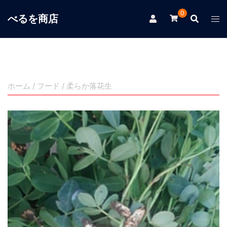
コ
0
べるを商店
ン
テ
ン
ツ
へ
ス
ホーム
/
フード
/ 柔らか落花生
キ
ッ
プ