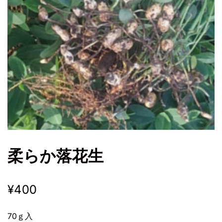
柔らか落花生
¥
400
70ｇ入