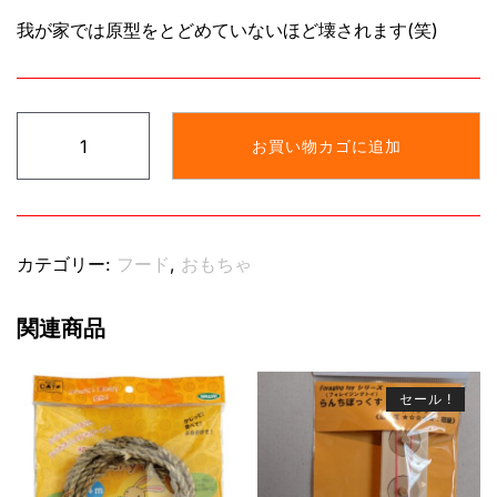
我が家では原型をとどめていないほど壊されます(笑)
10
お買い物カゴに追加
セ
ン
チ
以
カテゴリー:
フード
,
おもちゃ
上
大
関連商品
王
松
ぼ
セール !
っ
く
り