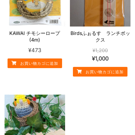
個
KAWAI チモシーロープ
Birdsふぉるす ランチボッ
(4m)
クス
¥
473
¥
1,200
元
現
¥
1,000
お買い物カゴに追加
の
在
お買い物カゴに追加
価
の
格
価
は
格
¥1,200
は
で
¥1,000
し
で
た。
す。