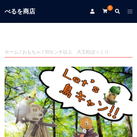
コ
0
べるを商店
ン
テ
ン
ツ
へ
ス
ホーム
/
おもちゃ
/ 10センチ以上 大王松ぼっくり
キ
ッ
プ