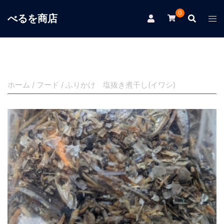
コ
0
べるを商店
ン
テ
ン
ツ
へ
ス
ホーム
/
フード
/ ふりかけ 塩抜き煮干し(イワシ)
キ
ッ
プ