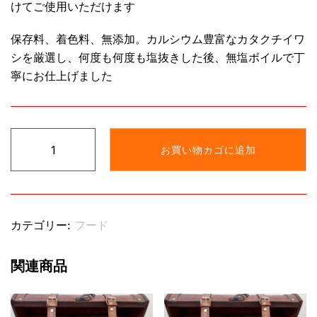
けてご使用いただけます
保存料、着色料、無添加。カルシウム豊富なカタクチイワ
シを厳選し、何度も何度も塩抜きした後、無塩ボイルで丁
寧にお仕上げました
ふ
お買い物カゴに追加
り
か
け
塩
カテゴリー:
フード
抜
き
関連商品
煮
干
し